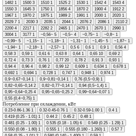
1482
1
1500
3
1510
1
1525
2
1530
1
1542
4
1543
4
1550
3
1645
3
1750
1
1856
4
1870
2
1900
4
1912
2
1967
1
1970
2
1975
1
1989
2
1991
1
2000
1
2020
1
2029.7
1
2030
3
2035
1
2044
1
2076
2
2086
1
2110
2
2200
4
2217
1
2282
2
2465
1
2470
1
2670
1
2990
1
3004
1
3177
1
~0,56~
5
~0,5~
4
~0,75~
1
~0,8~
1
~0,99~
5
~1,15~
1
~1,18~
1
~1,31~
1
~1,45~
5
~1,87~
1
~1,94~
1
~2,18~
1
~2,57~
1
0,5
6
0,6
1
0,9
1
0,56
4
0,58
3
0,59
1
0,61
6
0,63
8
0,64
1
0,65
10
0,69
2
0,72
4
0,73
3
0,76
1
0,77
20
0,78
2
0,91
3
0,93
1
0,94
4
0,96
4
0,98
2
0,99
12
0,609
1
0,634
1
0,678
1
0,692
1
0,694
1
0,728
1
0,747
1
0,948
1
0,974
1
0,9~0,67~0,14
1
0,9~0,81~0,14
1
0,76 (0,5~0,9)
1
0,82~0,65~0,14
2
0,82~0,77~0,14
1
0,94 (0,5~1,4)
1
0,95~0,64~0,25
4
0,95~0,65~0,25
2
0,99~0,64~0,07
1
0,55 (0,4~0,75)
1
Потребление при охлаждении, кВт
0.23-0.86-1.36
1
0.32-0.45-0.76
1
0.32-0.59-1.00
1
0.4
1
0.419 (0.25 - 1.01)
1
0.44
2
0.45
2
0.48
1
0.481 (0.25 - 1.00)
1
0.535 (0.18 - 1.05)
6
0.549 (0.25 - 1.29)
1
0.550 (0.08 - 1.80)
1
0.555
1
0.555 (0.180 - 1.260)
1
0.57
7
0.58 (0.25 - 1.01)
2
0.580 (0.140 - 1.400)
1
0.59
1