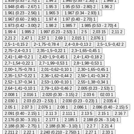
1.939 (0.53 - 2.70)
1
1.94
2
1.940 (0.55 - 2.30)
1
1.948
1
1.948 (0.45 - 2.67)
1
1.95
3
1.95 (0.53 - 2.80)
2
1.96
2
1.961 (0.23 - 2.56)
1
1.965
3
1.967 (0.34 - 2.93)
1
1.967 (0.60 - 2.90)
1
1.97
4
1.97 (0.40 - 2.70)
1
1.973 (0.42 - 3.00)
2
1.98
2
1.985
7
1.985 (0.53 - 2.70)
4
1.99
4
1.995
2
1.997 (0.23 - 2.53)
1
2
5
2,03
15
2,11
2
2,21
2
2,47
1
2,57
1
2,69
1
2,015
1
2,076
1
2,5~1~0,15
2
2~1,75~0,78
4
2,4~0,8~0,13
2
2,5~1,5~0,42
2
2,75~2,4~0,3
1
2,35~1,5~0,22
1
2,3~1,65~0,45
1
2,41~1,48~0,2
1
2,43~1,9~0,45
1
2,4~1,43~0,18
2
2,7~1,54~0,22
1
2,7~1,99~0,53
1
2,8~1,98~0,53
1
2,00~1,75~0,78
1
2,01~0,62~0,10
1
2,30~1,65~0,45
1
2,35~1,57~0,22
1
2,36~1,62~0,44
2
2,50~1,41~0,34
2
2,52~1,37~0,34
1
2,53~1,00~0,10
1
2,55~1,38~0,34
1
2,64~1,41~0,10
1
2,79~1,63~0,46
2
2.005 (0.23 - 2.53)
1
2.008
1
2.016
1
2.020 (0.30 - 3.15)
2
2.03
6
02.03
1
2.030
1
2.03 (0.23 - 2.53)
1
2.030 (0.23 - 0.23)
1
2.035
4
2.05
1
2.07
3
2.076
1
2.08
1
2.086
1
2.086 (0.40 - 2.15)
5
2.091 (0.40 - 2.15)
1
2.11
3
2.111
1
2.13
5
2.15
1
2.16
7
2.176 (0.30 - 3.15)
1
2.177
1
2.185
1
2.188 (0.26 - 3.14)
1
2.188 (0.30 - 2.75)
1
2.188 (0.30 - 3.10)
1
2.2
7
2.21
4
2.211
2
2.22
1
2.240 (0.210 - 2.750)
1
2.27
1
2.33
1