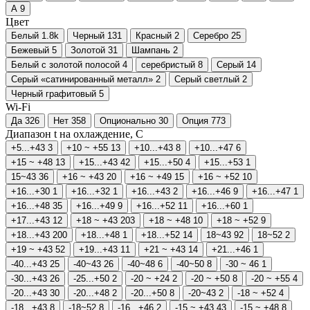
А
9
Цвет
Белый
1.8
k
Черный
131
Красный
2
Серебро
25
Бежевый
5
Золотой
31
Шампань
2
Белый с золотой полосой
4
серебристый
8
Серый
14
Серый «сатинированный металл»
2
Серый светлый
2
Черный графитовый
5
Wi-Fi
Да
326
Нет
358
Опционально
30
Опция
773
Диапазон t на охлаждение, С
+5...+43
3
+10 ~ +55
13
+10...+43
8
+10...+47
6
+15 ~ +48
13
+15...+43
42
+15...+50
4
+15...+53
1
15~43
36
+16 ~ +43
20
+16 ~ +49
15
+16 ~ +52
10
+16...+30
1
+16...+32
1
+16...+43
2
+16...+46
9
+16...+47
1
+16...+48
35
+16...+49
9
+16...+52
11
+16...+60
1
+17...+43
12
+18 ~ +43
203
+18 ~ +48
10
+18 ~ +52
9
+18...+43
200
+18...+48
1
+18...+52
14
18~43
92
18~52
2
+19 ~ +43
52
+19...+43
11
+21 ~ +43
14
+21...+46
1
-40...+43
25
-40~43
26
-40~48
6
-40~50
8
-30 ~ 46
1
-30...+43
26
-25...+50
2
-20 ~ +24
2
-20 ~ +50
8
-20 ~ +55
4
-20...+43
30
-20...+48
2
-20...+50
8
-20~43
2
-18 ~ +52
4
-18...+43
8
-18~52
8
-16...+46
2
-15 ~ +43
43
-15 ~ +48
8