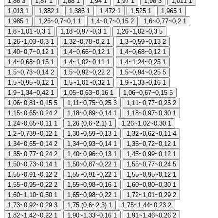
1,86
3
1,87
1
1,88
1
1,94
1
1,97
1
1,98
3
1,011
1
1,013
1
1,382
1
1,386
1
1,472
1
1,525
1
1,965
1
1,985
1
1,25~0,7~0,1
1
1,4~0,7~0,15
2
1,6~0,77~0,2
1
1,8~1,01~0,3
1
1,18~0,97~0,3
1
1,26~1,02~0,3
5
1,26~1,03~0,3
1
1,32~0,78~0,2
1
1,3~0,59~0,13
2
1,40~0,7~0,12
1
1,4~0,66~0,12
1
1,4~0,68~0,12
1
1,4~0,68~0,15
1
1,4~1,02~0,11
1
1,4~1,24~0,25
1
1,5~0,73~0,14
2
1,5~0,92~0,22
2
1,5~0,94~0,25
5
1,5~0,95~0,12
1
1,5~1,01~0,32
1
1,9~1,33~0,16
1
1,9~1,34~0,42
1
1,05~0,63~0,16
1
1,06~0,67~0,15
5
1,06~0,81~0,15
5
1,11~0,75~0,25
3
1,11~0,77~0,25
2
1,15~0,65~0,24
2
1,18~0,89~0,14
1
1,18~0,97~0,30
1
1,24~0,65~0,11
1
1,26 (0,6~2,1)
1
1,26~1,02~0,30
1
1,2~0,739~0,12
1
1,30~0,59~0,13
1
1,32~0,62~0,11
4
1,34~0,65~0,14
2
1,34~0,93~0,14
1
1,35~0,72~0,12
1
1,35~0,77~0,24
2
1,40~0,96~0,13
1
1,45~0,99~0,12
1
1,50~0,73~0,14
1
1,50~0,87~0,22
1
1,55~0,77~0,24
5
1,55~0,91~0,12
2
1,55~0,91~0,22
1
1,55~0,95~0,12
1
1,55~0,95~0,22
2
1,55~0,98~0,16
1
1,60~0,80~0,30
1
1,60~1,10~0,50
1
1,65~0,98~0,22
1
1,72~1,01~0,29
2
1,73~0,92~0,29
3
1,75 (0,6~2,3)
1
1,75~1,44~0,23
2
1,82~1,42~0,22
1
1,90~1,33~0,16
1
1,91~1,46~0,26
2