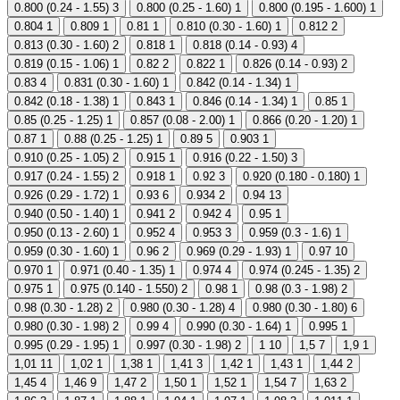
0.800 (0.24 - 1.55)
3
0.800 (0.25 - 1.60)
1
0.800 (0.195 - 1.600)
1
0.804
1
0.809
1
0.81
1
0.810 (0.30 - 1.60)
1
0.812
2
0.813 (0.30 - 1.60)
2
0.818
1
0.818 (0.14 - 0.93)
4
0.819 (0.15 - 1.06)
1
0.82
2
0.822
1
0.826 (0.14 - 0.93)
2
0.83
4
0.831 (0.30 - 1.60)
1
0.842 (0.14 - 1.34)
1
0.842 (0.18 - 1.38)
1
0.843
1
0.846 (0.14 - 1.34)
1
0.85
1
0.85 (0.25 - 1.25)
1
0.857 (0.08 - 2.00)
1
0.866 (0.20 - 1.20)
1
0.87
1
0.88 (0.25 - 1.25)
1
0.89
5
0.903
1
0.910 (0.25 - 1.05)
2
0.915
1
0.916 (0.22 - 1.50)
3
0.917 (0.24 - 1.55)
2
0.918
1
0.92
3
0.920 (0.180 - 0.180)
1
0.926 (0.29 - 1.72)
1
0.93
6
0.934
2
0.94
13
0.940 (0.50 - 1.40)
1
0.941
2
0.942
4
0.95
1
0.950 (0.13 - 2.60)
1
0.952
4
0.953
3
0.959 (0.3 - 1.6)
1
0.959 (0.30 - 1.60)
1
0.96
2
0.969 (0.29 - 1.93)
1
0.97
10
0.970
1
0.971 (0.40 - 1.35)
1
0.974
4
0.974 (0.245 - 1.35)
2
0.975
1
0.975 (0.140 - 1.550)
2
0.98
1
0.98 (0.3 - 1.98)
2
0.98 (0.30 - 1.28)
2
0.980 (0.30 - 1.28)
4
0.980 (0.30 - 1.80)
6
0.980 (0.30 - 1.98)
2
0.99
4
0.990 (0.30 - 1.64)
1
0.995
1
0.995 (0.29 - 1.95)
1
0.997 (0.30 - 1.98)
2
1
10
1,5
7
1,9
1
1,01
11
1,02
1
1,38
1
1,41
3
1,42
1
1,43
1
1,44
2
1,45
4
1,46
9
1,47
2
1,50
1
1,52
1
1,54
7
1,63
2