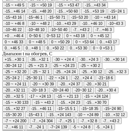
-15 ~ +49
5
-15 ~ +50
19
-15 ~ +53
47
-15...+43
34
-15...+46
14
-15...+48
20
-15...+50
60
-15...+53
19
-15~24
1
-15~43
16
-15~46
1
-15~50
71
-15~53
20
-10 ~ +43
14
-10 ~ +46
8
-10 ~ +48
2
-10...+43
29
-10...+46
10
-10~43
3
-10~46
22
-10~48
10
-10~50
40
-7...+43
2
-7...+46
3
+0 ...+46
4
0~50
6
0~53
12
0 ~ +43
18
0 ~ +45
12
0 ~ +46
33
0 ~ +48
5
0 ~ +50
29
0 ~ +53
64
0...+43
17
0...+46
5
0...+48
1
0...+50
22
0...+53
30
0 ~ 0 +53
1
Диапазон t на обогрев, С
+15...+30
1
-35...+32
1
-30 ~ +24
4
-30...+24
3
-30...+30
14
-30~24
12
-25 ~ +21
3
-25 ~ +24
23
-25 ~ +30
2
-25 ~ +32
20
-25 ~ 32
1
-25...+24
24
-25...+30
12
-25...+32
3
-25~24
2
-25~30
11
-22 ~ +24
1
-22...+24
4
-21~18
6
-20 ~ +24
11
-20 ~ +30
39
-20...+24
37
-20...+30
21
-20...+32
11
-20~18
3
-20~24
40
-20~30
12
-20…+30
4
-20…+32
5
-17 ~ +24
13
-15 ~ +21
13
-15 ~ +24
124
-15 ~ +30
133
-15 ~ +43
2
-15...+24
23
-15...+30
70
-15...+32
27
-15...+46
11
-15~15.5
1
-15~18
35
-15~24
90
-15~30
20
-15~43
1
-15…+24
143
-10 ~ +24
89
-10...+32
12
-7 ~ +24
200
-7...+24
304
-7...+25
1
-7...+32
8
-7...+43
2
-7...+46
11
-7...-24
1
-7~24
139
-5 ~ +24
8
-5...+24
1