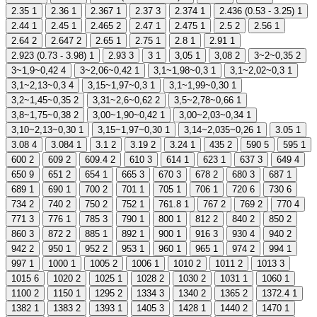
2.35
1
2.36
1
2.367
1
2.37
3
2.374
1
2.436 (0.53 - 3.25)
1
2.44
1
2.45
1
2.465
2
2.47
1
2.475
1
2.5
2
2.56
1
2.64
2
2.647
2
2.65
1
2.75
1
2.8
1
2.91
1
2.923 (0.73 - 3.98)
1
2.93
3
3
1
3,05
1
3,08
2
3~2~0,35
2
3~1,9~0,42
4
3~2,06~0,42
1
3,1~1,98~0,3
1
3,1~2,02~0,3
1
3,1~2,13~0,3
4
3,15~1,97~0,3
1
3,1~1,99~0,30
1
3,2~1,45~0,35
2
3,31~2,6~0,62
2
3,5~2,78~0,66
1
3,8~1,75~0,38
2
3,00~1,90~0,42
1
3,00~2,03~0,34
1
3,10~2,13~0,30
1
3,15~1,97~0,30
1
3,14~2,035~0,26
1
3.05
1
3.08
4
3.084
1
3.1
2
3.19
2
3.24
1
435
2
590
5
595
1
600
2
609
2
609.4
2
610
3
614
1
623
1
637
3
649
4
650
9
651
2
654
1
665
3
670
3
678
2
680
3
687
1
689
1
690
1
700
2
701
1
705
1
706
1
720
6
730
6
734
2
740
2
750
2
752
1
761.8
1
767
2
769
2
770
4
771
3
776
1
785
3
790
1
800
1
812
2
840
2
850
2
860
3
872
2
885
1
892
1
900
1
916
3
930
4
940
2
942
2
950
1
952
2
953
1
960
1
965
1
974
2
994
1
997
1
1000
1
1005
2
1006
1
1010
2
1011
2
1013
3
1015
6
1020
2
1025
1
1028
2
1030
2
1031
1
1060
1
1100
2
1150
1
1295
2
1334
3
1340
2
1365
2
1372.4
1
1382
1
1383
2
1393
1
1405
3
1428
1
1440
2
1470
1