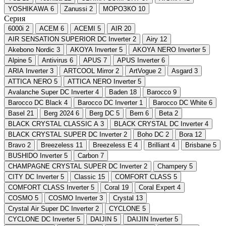
YOSHIKAWA
6
Zanussi
2
МОРОЗКО
10
Серия
6000i
2
ACEM
6
ACEMI
5
AIR
20
AIR SENSATION SUPERIOR DC Inverter
2
Airy
12
Akebono Nordic
3
AKOYA Inverter
5
AKOYA NERO Inverter
5
Alpine
5
Antivirus
6
APUS
7
APUS Inverter
6
ARIA Inverter
3
ARTCOOL Mirror
2
ArtVogue
2
Asgard
3
ATTICA NERO
5
ATTIСA NERO Inverter
5
Avalanche Super DC Inverter
4
Baden
18
Barocco
9
Barocco DC Black
4
Barocco DC Inverter
1
Barocco DC White
6
Basel
21
Berg 2024
6
Berg DC
5
Bern
6
Beta
2
BLACK CRYSTAL CLASSIC A
3
BLACK CRYSTAL DC Inverter
4
BLACK CRYSTAL SUPER DC Inverter
2
Boho DC
2
Bora
12
Bravo
2
Breezeless
11
Breezeless E
4
Brilliant
4
Brisbane
5
BUSHIDO Inverter
5
Carbon
7
CHAMPAGNE CRYSTAL SUPER DC Inverter
2
Champery
5
CITY DC Inverter
5
Classic
15
COMFORT CLASS
5
COMFORT CLASS Inverter
5
Coral
19
Coral Expert
4
COSMO
5
COSMO Inverter
3
Crystal
13
Crystal Air Super DC Inverter
2
CYCLONE
5
CYCLONE DC Inverter
5
DAIJIN
5
DAIJIN Inverter
5