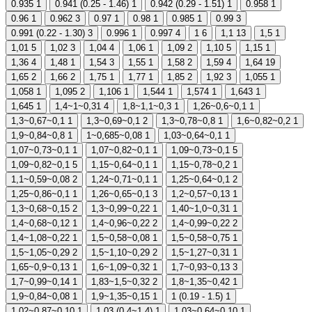
0.935
1
0.941 (0.25 - 1.46)
1
0.942 (0.29 - 1.51)
1
0.958
1
0.96
1
0.962
3
0.97
1
0.98
1
0.985
1
0.99
3
0.991 (0.22 - 1.30)
3
0.996
1
0.997
4
1
6
1,1
13
1,5
1
1,01
5
1,02
3
1,04
4
1,06
1
1,09
2
1,10
5
1,15
1
1,36
4
1,48
1
1,54
3
1,55
1
1,58
2
1,59
4
1,64
19
1,65
2
1,66
2
1,75
1
1,77
1
1,85
2
1,92
3
1,055
1
1,058
1
1,095
2
1,106
1
1,544
1
1,574
1
1,643
1
1,645
1
1,4~1~0,31
4
1,8~1,1~0,3
1
1,26~0,6~0,1
1
1,3~0,67~0,1
1
1,3~0,69~0,1
2
1,3~0,78~0,8
1
1,6~0,82~0,2
1
1,9~0,84~0,8
1
1~0,685~0,08
1
1,03~0,64~0,1
1
1,07~0,73~0,1
1
1,07~0,82~0,1
1
1,09~0,73~0,1
5
1,09~0,82~0,1
5
1,15~0,64~0,1
1
1,15~0,78~0,2
1
1,1~0,59~0,08
2
1,24~0,71~0,1
1
1,25~0,64~0,1
2
1,25~0,86~0,1
1
1,26~0,65~0,1
3
1,2~0,57~0,13
1
1,3~0,68~0,15
2
1,3~0,99~0,22
1
1,40~1,0~0,31
1
1,4~0,68~0,12
1
1,4~0,96~0,22
2
1,4~0,99~0,22
2
1,4~1,08~0,22
1
1,5~0,58~0,08
1
1,5~0,58~0,75
1
1,5~1,05~0,29
2
1,5~1,10~0,29
2
1,5~1,27~0,31
1
1,65~0,9~0,13
1
1,6~1,09~0,32
1
1,7~0,93~0,13
3
1,7~0,99~0,14
1
1,83~1,5~0,32
2
1,8~1,35~0,42
1
1,9~0,84~0,08
1
1,9~1,35~0,15
1
1 (0.19 - 1.5)
1
1,02~0,87~0,10
1
1,03 (0,4~1,4)
1
1,03~0,64~0,10
1