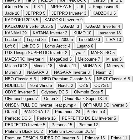
Heavy
9
Hit
6
ICE
24
Ice Peak DC
6
Ichi
20
iFIS
2
iGreen Pro
5
IL3
1
IMPREZA
5
J
6
J Progressive
6
Jade
18
JETPRO
5
JETPRO Inverter
3
KADZOKU
5
KADZOKU 2025
5
KADZOKU Inverter
9
KADZOKU Inverter 2025
5
KAGAMI
3
KAGAMI Inverter
4
KANAMI
29
KATANA Inverter
2
KUMO
10
Lausanne
18
Leader
3
Legend
25
Line 2000
5
Line 5000
3
LIRA
10
Loft
8
Loft DC
5
Lomo Arctic
4
Lugano
6
LUX Design SUPER DC Inverter
2
Lyra
2
MAESTRO
5
MAESTRO Inverter
4
MegaСool
5
Melbourne
7
Milano
3
Milano DC
2
Miracle
18
Mistral
11
MONZA
3
Murray
5
Murren
3
NAGARA
3
NAGARA Inverter
3
Naomi
2
NEO Classic A
5
NEO Premium Classic A
5
NEXT Classic A
5
NOBILE
5
Nord Wind
5
Nordic
2
O2
5
ODYS
5
ODYS Inverter
5
Odyssey DC
5
Olympio Edge
5
Olympio Legend
7
Omori
2
Onix Black Super DC
4
ONSEN FULL DC Inverter Heat pump
4
OPTIMUM DC Inverter
3
Otari
4
PANDORA
12
Paramount
24
Perfecto
4
Perfecto DC
5
Perfera
16
PERFETTO DC EU Inverter
5
PERFETTO Inverter
5
Persona
15
Plasma
12
Platinum Black DC
2
Platinum Evolution DC
9
Premium DESIGN SUPER DC Inverter
3
Primary
15
Prime
11