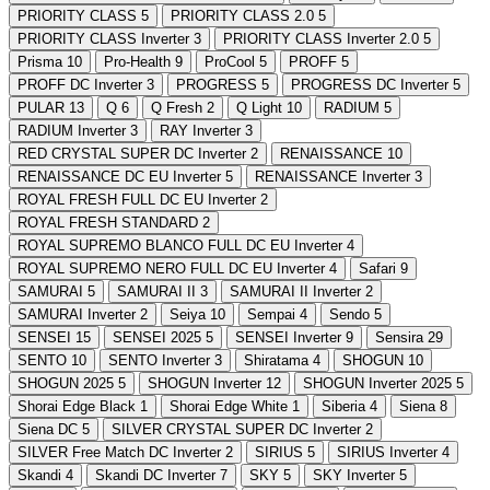
PRIORITY CLASS
5
PRIORITY CLASS 2.0
5
PRIORITY CLASS Inverter
3
PRIORITY CLASS Inverter 2.0
5
Prisma
10
Pro-Health
9
ProCool
5
PROFF
5
PROFF DC Inverter
3
PROGRESS
5
PROGRESS DC Inverter
5
PULAR
13
Q
6
Q Fresh
2
Q Light
10
RADIUM
5
RADIUM Inverter
3
RAY Inverter
3
RED CRYSTAL SUPER DC Inverter
2
RENAISSANCE
10
RENAISSANCE DC EU Inverter
5
RENAISSANCE Inverter
3
ROYAL FRESH FULL DC EU Inverter
2
ROYAL FRESH STANDARD
2
ROYAL SUPREMO BLANCO FULL DC EU Inverter
4
ROYAL SUPREMO NERO FULL DC EU Inverter
4
Safari
9
SAMURAI
5
SAMURAI II
3
SAMURAI II Inverter
2
SAMURAI Inverter
2
Seiya
10
Sempai
4
Sendo
5
SENSEI
15
SENSEI 2025
5
SENSEI Inverter
9
Sensira
29
SENTO
10
SENTO Inverter
3
Shiratama
4
SHOGUN
10
SHOGUN 2025
5
SHOGUN Inverter
12
SHOGUN Inverter 2025
5
Shorai Edge Black
1
Shorai Edge White
1
Siberia
4
Siena
8
Siena DC
5
SILVER CRYSTAL SUPER DC Inverter
2
SILVER Free Match DC Inverter
2
SIRIUS
5
SIRIUS Inverter
4
Skandi
4
Skandi DC Inverter
7
SKY
5
SKY Inverter
5