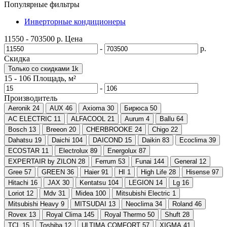
Популярные фильтры
Инверторные кондиционеры
11550
-
703500
р.
Цена
-
р.
Скидка
Только со cкидками
1
k
15
-
106
Площадь, м²
-
Производитель
Aeronik
24
AUX
46
Axioma
30
Бирюса
50
AC ELECTRIC
11
ALFACOOL
21
Aurum
4
Ballu
64
Bosch
13
Breeon
20
CHERBROOKE
24
Chigo
22
Dahatsu
19
Daichi
104
DAICOND
15
Daikin
83
Ecoclima
39
ECOSTAR
11
Electrolux
89
Energolux
87
EXPERTAIR by ZILON
28
Ferrum
53
Funai
144
General
12
Gree
57
GREEN
36
Haier
91
HI
1
High Life
28
Hisense
97
Hitachi
16
JAX
30
Kentatsu
104
LEGION
14
Lg
16
Loriot
12
Mdv
31
Midea
100
Mitsubishi Electric
1
Mitsubishi Heavy
9
MITSUDAI
13
Neoclima
34
Roland
46
Rovex
13
Royal Clima
145
Royal Thermo
50
Shuft
28
TCL
15
Toshiba
12
ULTIMA COMFORT
57
XIGMA
41