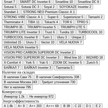
Smart
7
SMART DC Inverter
6
Smartline
10
Smartline DC
9
Soturai
5
Soturai DC
3
Soyal
2
SOYOKAZE Inverter
2
Standart
1
STRONG NEO Premium Classic A
1
STRONG VIBE Classic A
1
Super
6
Superionizer
5
Tamashi
2
Therminator
4
TIBA
11
Tokachi
4
TOR
6
TPRO
5
TRIUMPH
35
TRIUMPH Inverter
5
TRIUMPH LITE
5
TRIUMPH LITE Inverter
3
Trust
6
Tundra
10
TURBOCOOL
10
TURBOCOOL Inverter
8
Turin
1
Uluru
3
Unique
2
Unlimited
15
Ururu
3
Vector
10
VELA NUOVA
7
VELA NUOVA Inverter
5
VISION PRO CARBON SUPERIOR DC Inverter
2
VISION PRO SUPERIOR DC Inverter
3
Wind line
10
WIZARD
18
X-Comfort
4
York
5
Yuki
5
ZOOM DC Inverter
5
Zurich
5
БАЙКАЛ
7
БАЙКАЛ Inverter
3
Тasmania
5
Наличие на складах
В наличии Саки
75
В наличии Симферополь
338
В наличии Москва
243
Требует уточнения
730
Нет в наличии
795
Компрессор
Инвертор
1.2
k
Не инвертор
972
Энергоэффективность
A
1.8
k
A+
9
A++
203
A+++
69
B
38
C
22
D
1
E
2