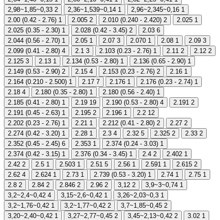
2,98~1,85~0,33
2
2,36~1,539~0,14
1
2,96~2,345~0,16
1
2.00 (0.42 - 2.76)
1
2.005
2
2.010 (0.240 - 2.420)
2
2.025
1
2.025 (0.35 - 2.30)
1
2.028 (0.42 - 3.45)
2
2.03
6
2.044 (0.56 - 2.70)
1
2.05
1
2.07
3
2.070
1
2.08
1
2.09
3
2.099 (0.41 - 2.80)
4
2.1
3
2.103 (0.23 - 2.76)
1
2.11
2
2.12
2
2.125
3
2.13
1
2.134 (0.53 - 2.80)
1
2.136 (0.65 - 2.90)
1
2.149 (0.53 - 2.90)
2
2.15
4
2.153 (0.23 - 2.76)
2
2.16
1
2.164 (0.210 - 2.500)
1
2.17
7
2.176
1
2.176 (0.23 - 2.74)
1
2.18
4
2.180 (0.35 - 2.80)
1
2.180 (0.56 - 2.40)
1
2.185 (0.41 - 2.80)
1
2.19
19
2.190 (0.53 - 2.80)
4
2.191
2
2.191 (0.45 - 2.63)
1
2.195
2
2.196
1
2.2
12
2.202 (0.23 - 2.76)
1
2.21
1
2.212 (0.41 - 2.80)
2
2.27
2
2.274 (0.42 - 3.20)
1
2.28
1
2.3
4
2.32
5
2.325
2
2.33
2
2.352 (0.45 - 2.45)
6
2.353
1
2.374 (0.24 - 3.03)
1
2.374 (0.42 - 3.15)
1
2.376 (0.34 - 3.45)
1
2.4
2
2.402
1
2.42
2
2.5
1
2.503
1
2.51
5
2.56
1
2.591
1
2.615
2
2.62
4
2.624
1
2.73
1
2.739 (0.53 - 3.20)
1
2.74
1
2.75
1
2.8
2
2.84
2
2.846
2
2.96
2
3,12
2
3,9~3~0,74
1
3,2~2,4~0,42
4
3,15~2,6~0,42
1
3,26~2,03~0,3
1
3,2~1,76~0,42
1
3,2~1,77~0,42
2
3,7~1,85~0,45
2
3,20~2,40~0,42
1
3,27~2,77~0,45
2
3,45~2,13~0,42
2
3.02
1