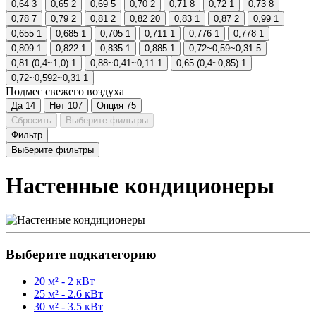
0,64
3
0,65
2
0,69
5
0,70
2
0,71
8
0,72
1
0,73
8
0,78
7
0,79
2
0,81
2
0,82
20
0,83
1
0,87
2
0,99
1
0,655
1
0,685
1
0,705
1
0,711
1
0,776
1
0,778
1
0,809
1
0,822
1
0,835
1
0,885
1
0,72~0,59~0,31
5
0,81 (0,4~1,0)
1
0,88~0,41~0,11
1
0,65 (0,4~0,85)
1
0,72~0,592~0,31
1
Подмес свежего воздуха
Да
14
Нет
107
Опция
75
Сбросить
Выберите фильтры
Фильтр
Выберите фильтры
Настенные кондиционеры
Выберите подкатегорию
20 м² - 2 кВт
25 м² - 2.6 кВт
30 м² - 3.5 кВт