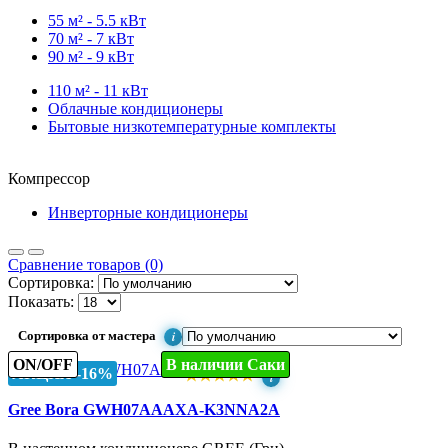
55 м² - 5.5 кВт
70 м² - 7 кВт
90 м² - 9 кВт
110 м² - 11 кВт
Облачные кондиционеры
Бытовые низкотемпературные комплекты
Компрессор
Инверторные кондиционеры
Сравнение товаров (0)
Сортировка:
Показать:
i
Сортировка от мастера
ON/OFF
В наличии Саки
АКЦИЯ -16%
★
★
★
★
★
i
Gree Bora GWH07AAAXA-K3NNA2A