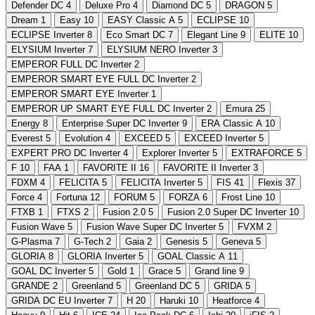
Defender DC
4
Deluxe Pro
4
Diamond DC
5
DRAGON
5
Dream
1
Easy
10
EASY Classic A
5
ECLIPSE
10
ECLIPSE Inverter
8
Eco Smart DC
7
Elegant Line
9
ELITE
10
ELYSIUM Inverter
7
ELYSIUM NERO Inverter
3
EMPEROR FULL DC Inverter
2
EMPEROR SMART EYE FULL DC Inverter
2
EMPEROR SMART EYE Inverter
1
EMPEROR UP SMART EYE FULL DC Inverter
2
Emura
25
Energy
8
Enterprise Super DC Inverter
9
ERA Classic A
10
Everest
5
Evolution
4
EXCEED
5
EXCEED Inverter
5
EXPERT PRO DC Inverter
4
Explorer Inverter
5
EXTRAFORCE
5
F
10
FAA
1
FAVORITE II
16
FAVORITE II Inverter
3
FDXM
4
FELICITA
5
FELICITA Inverter
5
FIS
41
Flexis
37
Force
4
Fortuna
12
FORUM
5
FORZA
6
Frost Line
10
FTXB
1
FTXS
2
Fusion 2.0
5
Fusion 2.0 Super DC Inverter
10
Fusion Wave
5
Fusion Wave Super DC Inverter
5
FVXM
2
G-Plasma
7
G-Tech
2
Gaia
2
Genesis
5
Geneva
5
GLORIA
8
GLORIA Inverter
5
GOAL Classic A
11
GOAL DC Inverter
5
Gold
1
Grace
5
Grand line
9
GRANDE
2
Greenland
5
Greenland DC
5
GRIDA
5
GRIDA DC EU Inverter
7
H
20
Haruki
10
Heatforce
4