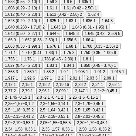
1.588 (0.55 - 2.10)
1
1.59
3
1.6
6
1.605
1
1.608 (0.29 - 2.10)
1
1.61
1
1.61 (0.42 - 2.50)
1
1.612 (0.40 - 2.20)
1
1.613 (0.42 - 2.50)
2
1.62
4
1.623 (0.29 - 2.10)
1
1.625
1
1.63
1
1.636
1
1.64
8
1.640 (0.238 - 1.710)
2
1.643
10
1.643 (0.31 - 1.95)
1
1.643 (0.50 - 2.27)
1
1.644
6
1.645
8
1.645 (0.42 - 2.50)
5
1.65
9
1.652 (0.33 - 2.50)
1
1.656
5
1.66
4
1.663 (0.33 - 1.99)
1
1.676
1
1.68
1
1.708 (0.33 - 2.35)
2
1.71
1
1.710 (0.41 - 1.83)
1
1.75
3
1.750 (0.35 - 1.90)
6
1.755
1
1.76
1
1.786 (0.45 - 2.30)
1
1.8
1
1.827 (0.45 - 2.20)
1
1.83
1
1.84
1
1.850 (0.45 - 3.70)
1
1.868
3
1.869
1
1.88
2
1.9
1
1.905
1
1.91
2
1.915
1
1.917
1
1.92
6
1.97
1
2
2
2,01
1
2,03
3
2,09
1
2,12
1
2,15
1
2,18
2
2,19
16
2,28
2
2,34
1
2,62
1
2,77
2
2,79
1
2,96
1
2,099
1
2,147
1
2,2~2~0,45
1
2~1,45~0,15
1
2,8~2,1~0,41
2
2,25~1,6~0,15
1
2,35~1,57~0,1
2
2,3~1,55~0,14
1
2,3~1,79~0,45
1
2,5~1,18~0,35
2
2,5~1,64~0,42
1
2,5~1,65~0,42
1
2,8~2,13~0,41
2
2,8~2,19~0,53
1
2,9~2,03~0,45
2
2,9~2,19~0,53
1
2,05~1,55~0,56
5
2,30~1,79~0,45
1
2,34~1,58~0,33
1
2,35~1,57~0,33
1
2,50~1,58~0,33
2
2,64~1,40~0,15
1
2,80~2,10~0,41
1
2,82~2,25~0,41
1