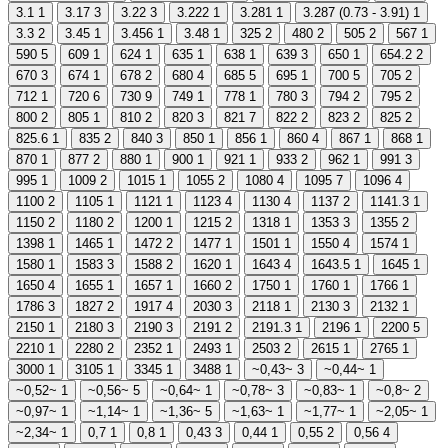
3.1
1
3.17
3
3.22
3
3.222
1
3.281
1
3.287 (0.73 - 3.91)
1
3.3
2
3.45
1
3.456
1
3.48
1
325
2
480
2
505
2
567
1
590
5
609
1
624
1
635
1
638
1
639
3
650
1
654.2
2
670
3
674
1
678
2
680
4
685
5
695
1
700
5
705
2
712
1
720
6
730
9
749
1
778
1
780
3
794
2
795
2
800
2
805
1
810
2
820
3
821
7
822
2
823
2
825
2
825.6
1
835
2
840
3
850
1
856
1
860
4
867
1
868
1
870
1
877
2
880
1
900
1
921
1
933
2
962
1
991
3
995
1
1009
2
1015
1
1055
2
1080
4
1095
7
1096
4
1100
2
1105
1
1121
1
1123
4
1130
4
1137
2
1141.3
1
1150
2
1180
2
1200
1
1215
2
1318
1
1353
3
1355
2
1398
1
1465
1
1472
2
1477
1
1501
1
1550
4
1574
1
1580
1
1583
3
1588
2
1620
1
1643
4
1643.5
1
1645
1
1650
4
1655
1
1657
1
1660
2
1750
1
1760
1
1766
1
1786
3
1827
2
1917
4
2030
3
2118
1
2130
3
2132
1
2150
1
2180
3
2190
3
2191
2
2191.3
1
2196
1
2200
5
2210
1
2280
2
2352
1
2493
1
2503
2
2615
1
2765
1
3000
1
3105
1
3345
1
3488
1
~0,43~
3
~0,44~
1
~0,52~
1
~0,56~
5
~0,64~
1
~0,78~
3
~0,83~
1
~0,8~
2
~0,97~
1
~1,14~
1
~1,36~
5
~1,63~
1
~1,77~
1
~2,05~
1
~2,34~
1
0,7
1
0,8
1
0,43
3
0,44
1
0,55
2
0,56
4