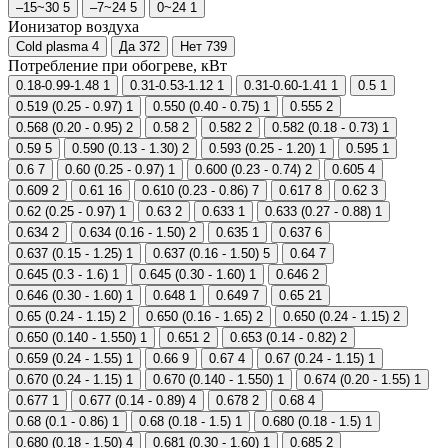
–15~30
5
–7~24
5
0~24
1
Ионизатор воздуха
Cold plasma
4
Да
372
Нет
739
Потребление при обогреве, кВт
0.18-0.99-1.48
1
0.31-0.53-1.12
1
0.31-0.60-1.41
1
0.5
1
0.519 (0.25 - 0.97)
1
0.550 (0.40 - 0.75)
1
0.555
2
0.568 (0.20 - 0.95)
2
0.58
2
0.582
2
0.582 (0.18 - 0.73)
1
0.59
5
0.590 (0.13 - 1.30)
2
0.593 (0.25 - 1.20)
1
0.595
1
0.6
7
0.60 (0.25 - 0.97)
1
0.600 (0.23 - 0.74)
2
0.605
4
0.609
2
0.61
16
0.610 (0.23 - 0.86)
7
0.617
8
0.62
3
0.62 (0.25 - 0.97)
1
0.63
2
0.633
1
0.633 (0.27 - 0.88)
1
0.634
2
0.634 (0.16 - 1.50)
2
0.635
1
0.637
6
0.637 (0.15 - 1.25)
1
0.637 (0.16 - 1.50)
5
0.64
7
0.645 (0.3 - 1.6)
1
0.645 (0.30 - 1.60)
1
0.646
2
0.646 (0.30 - 1.60)
1
0.648
1
0.649
7
0.65
21
0.65 (0.24 - 1.15)
2
0.650 (0.16 - 1.65)
2
0.650 (0.24 - 1.15)
2
0.650 (0.140 - 1.550)
1
0.651
2
0.653 (0.14 - 0.82)
2
0.659 (0.24 - 1.55)
1
0.66
9
0.67
4
0.67 (0.24 - 1.15)
1
0.670 (0.24 - 1.15)
1
0.670 (0.140 - 1.550)
1
0.674 (0.20 - 1.55)
1
0.677
1
0.677 (0.14 - 0.89)
4
0.678
2
0.68
4
0.68 (0.1 - 0.86)
1
0.68 (0.18 - 1.5)
1
0.680 (0.18 - 1.5)
1
0.680 (0.18 - 1.50)
4
0.681 (0.30 - 1.60)
1
0.685
2