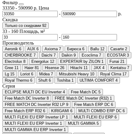
Фильтр
33350
-
590990
р.
Цена
-
р.
Скидка
Только со cкидками
92
33
-
160
Площадь, м²
-
Производитель
Aeronik
6
AUX
6
Axioma
7
Бирюса
6
Ballu
12
Casarte
2
CHERBROOKE
7
Daichi
7
Daikin
9
Ecoclima
7
ECOSTAR
3
Electrolux
8
Energolux
12
EXPERTAIR by ZILON
1
Funai
21
Gree
11
Haier
81
Hisense
26
Hitachi
11
JAX
4
Kentatsu
7
Lg
15
Loriot
6
Midea
7
Mitsubishi Heavy
10
Royal Clima
17
Royal Thermo
6
Shuft
6
Toshiba
1
ULTIMA COMFORT
4
Серия
ECLIPSE MULTI DC EU Inverter
4
Free Match DC
5
Free Match DC Inverter
8
FREE Match DC Inverter (R32)
1
FREE MATCH DC Inverter R32 LP
9
Free Match ERP DC
6
Free Match ERP R32
6
KIRIGAMI
6
MULTI COMBO ERP DC
6
MULTI FLEXI EU ERP Inverter LP
1
MULTI FLEXI EU ERP
6
MULTI FLEXI EU ERP Inverter
1
MULTI GAMMA
5
MULTI GAMMA EU ERP Inverter
1