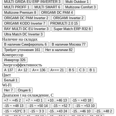
MULTI GRIDA EU ERP INVERTER
3
Multi Outdoor
1
MULTI PROFF
1
MULTI SMART
6
Multizone Comfort
3
Multizone Premium
8
ORIGAMI DC PAM
4
ORIGAMI DC PAM Inverter
2
ORIGAMI Inverter
2
ORIGAMI KODO Inverter
7
PROMULTI 2.0
15
RAY MULTI DC EU Inverter
3
Super Match ERP R32
8
Ultra Match DC Inverter
3
Наличие на складах
В наличии Симферополь
6
В наличии Москва
77
Требует уточнения
161
Нет в наличии
82
Компрессор
Инвертор
326
Энергоэффективность
A
137
A+
12
A++
136
A+++
21
B
5
C
3
В
1
Цвет
Белый
1
Wi-Fi
Нет
7
Опция
6
Диапазон t на охлаждение, С
+7 ~ +45
2
+7 ~ +43
1
+10...+46
13
-15 ~ +43
18
-15 ~ +48
13
-15 ~ +50
14
-15 ~ +52
7
-15 ~ +53
10
-15 ~ +53°C
3
-15 ~ 3
3
-15...+43
24
-15...+46
10
-15...+48
2