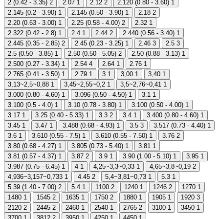
2 (0.42 - 3.35)
2
2.07
1
2.12
2
2.120 (0.80 - 3.60)
1
2.145 (0.2 - 3.90)
1
2.145 (0.50 - 3.90)
1
2.18
2
2.20 (0.63 - 3.00)
1
2.25 (0.58 - 4.00)
2
2.32
1
2.322 (0.42 - 2.8)
1
2.4
1
2.44
2
2.440 (0.56 - 3.40)
1
2.445 (0.35 - 2.85)
2
2.45 (0.23 - 3.25)
1
2.46
3
2.5
3
2.5 (0.50 - 3.85)
1
2.50 (0.50 - 5.05)
2
2.50 (0.88 - 3.13)
1
2.500 (0.27 - 3.34)
1
2.54
4
2.64
1
2.76
1
2.765 (0.41 - 3.50)
1
2.79
1
3
1
3,00
1
3,40
1
3,13~2,5~0,88
1
3,45~2,55~0,2
1
3,5~2,76~0,41
1
3.000 (0.80 - 4.60)
1
3.096 (0.50 - 4.50)
1
3.1
1
3.100 (0.5 - 4.0)
1
3.10 (0.78 - 3.80)
1
3.100 (0.50 - 4.00)
1
3.17
1
3.25 (0.40 - 5.33)
1
3.3
2
3.4
1
3.400 (0.80 - 4.60)
1
3.45
1
3.47
1
3.488 (0.68 - 4.93)
1
3.5
3
3.517 (0.73 - 4.40)
1
3.6
1
3.610 (0.55 - 7.5)
1
3.610 (0.55 - 7.50)
1
3.76
2
3.80 (0.68 - 4.27)
1
3.805 (0.73 - 5.40)
1
3.81
1
3.81 (0.57 - 4.37)
1
3.87
2
3.9
1
3.90 (1.00 - 5.10)
1
3.95
1
3.987 (0.75 - 6.45)
1
4
1
4,25~3,3~0,33
1
4,65~3,8~0,19
2
4,936~3,157~0,733
1
4.45
2
5,4~3,81~0,73
1
5.3
1
5.39 (1.40 - 7.00)
2
5.4
1
1100
2
1240
1
1246
2
1270
1
1480
1
1545
2
1635
1
1750
2
1880
1
1905
1
1920
3
2120
2
2445
2
2460
1
2540
1
2765
2
3100
1
3450
1
3700
1
3812
2
3950
1
4250
1
4450
1