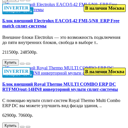
INVERTER
В наличии Москва
АКЦИЯ -15%
Блок внешний Electrolux EACO/I-42 FMI-5/N8_ERP Free
match сплит-системы
Внешние блоки Electrolux — это возможность подключения
до пяти внутренних блоков, свобода в выборе т..
211500р.
248500р.
Купить
INVERTER
В наличии Москва
АКЦИЯ -11%
Блок внешний Royal Thermo MULTI COMBO ERP DC
RTFMO/out-14HN8 инверторной мульти сплит-системы
C помощью мульти сплит-систем Royal Thermo Multi Combo
ERP DC вы можете улучшить вид фасада здания, ..
62900р.
70600р.
Купить