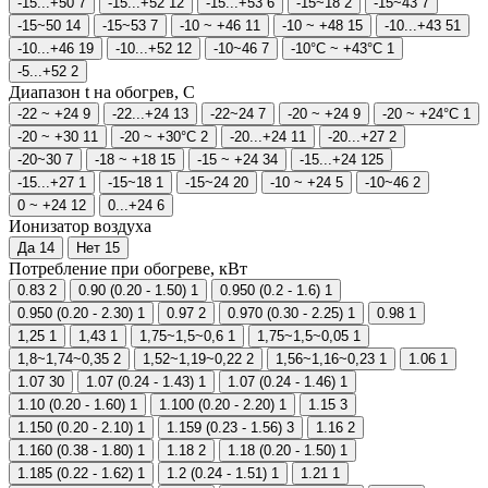
-15...+50
7
-15...+52
12
-15...+53
6
-15~18
2
-15~43
7
-15~50
14
-15~53
7
-10 ~ +46
11
-10 ~ +48
15
-10...+43
51
-10...+46
19
-10...+52
12
-10~46
7
-10°C ~ +43°C
1
-5...+52
2
Диапазон t на обогрев, С
-22 ~ +24
9
-22...+24
13
-22~24
7
-20 ~ +24
9
-20 ~ +24°C
1
-20 ~ +30
11
-20 ~ +30°C
2
-20...+24
11
-20...+27
2
-20~30
7
-18 ~ +18
15
-15 ~ +24
34
-15...+24
125
-15...+27
1
-15~18
1
-15~24
20
-10 ~ +24
5
-10~46
2
0 ~ +24
12
0...+24
6
Ионизатор воздуха
Да
14
Нет
15
Потребление при обогреве, кВт
0.83
2
0.90 (0.20 - 1.50)
1
0.950 (0.2 - 1.6)
1
0.950 (0.20 - 2.30)
1
0.97
2
0.970 (0.30 - 2.25)
1
0.98
1
1,25
1
1,43
1
1,75~1,5~0,6
1
1,75~1,5~0,05
1
1,8~1,74~0,35
2
1,52~1,19~0,22
2
1,56~1,16~0,23
1
1.06
1
1.07
30
1.07 (0.24 - 1.43)
1
1.07 (0.24 - 1.46)
1
1.10 (0.20 - 1.60)
1
1.100 (0.20 - 2.20)
1
1.15
3
1.150 (0.20 - 2.10)
1
1.159 (0.23 - 1.56)
3
1.16
2
1.160 (0.38 - 1.80)
1
1.18
2
1.18 (0.20 - 1.50)
1
1.185 (0.22 - 1.62)
1
1.2 (0.24 - 1.51)
1
1.21
1