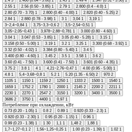
2.4
3
2.400 (0.84 - 3.00)
1
2.43
1
2.49
4
2.547 (0.51 - 3.50)
1
2.55
1
2.56 (0.50 - 3.85)
1
2.79
1
2.800 (0.4 - 4.0)
1
2.80 (0.70 - 3.70)
1
2.800 (0.40 - 4.00)
1
2.820 (0.40 - 5.25)
2
2.84
1
2.880 (0.78 - 3.98)
1
3
1
3,04
1
3,19
1
3~2,4~0,84
1
3,75~3,3~0,6
2
3,5~2,54~0,51
1
3,05~2,05~0,43
1
3,978~2,88~0,781
1
3.000 (0.80 - 4.60)
1
3.04
1
3.047 (0.53 - 3.85)
1
3.05 (0.40 - 5.28)
1
3.15
1
3.158 (0.50 - 5.00)
1
3.19
1
3.2
1
3.25
1
3.300 (0.68 - 3.92)
1
3.32 (0.50 - 4.02)
1
3.384 (0.80 - 5.40)
1
3.4
5
3.400 (0.80 - 4.60)
1
3.45
2
3.5
1
3.58
1
3.6
2
3.60 (0.41 - 7.50)
1
3.600 (0.41 - 7.50)
1
3.601 (0.60 - 4.35)
1
3.75
2
3.8
1
4
1
4,21~2,76~0,47
1
4.00 (0.95 - 5.00)
1
4.8
1
5,4~3,68~0,8
1
5.2
1
5.20 (1.35 - 6.50)
2
970
2
1105
1
1150
1
1159
2
1250
1
1333
2
1500
1
1540
1
1659
1
1752
2
1780
1
2000
1
2145
2
2200
2
2211
1
2230
1
2270
1
2547
2
3150
1
3200
1
3400
1
3500
1
3686
2
3750
1
4400
1
0,97
1
Потребление при охлаждении, кВт
0.73 (0.20 - 1.05)
1
0.8
2
0.89
1
0.920 (0.33 - 2.3)
1
0.920 (0.33 - 2.30)
1
0.95 (0.20 - 1.15)
1
0.96
1
0.99 (0.23 - 1.38)
1
1
30
1,1
1
1,48
2
1,88
1
1,7~1,27~0,1
2
1,56~1,25~0,25
1
1.00 (0.23 - 1.39)
1
1.02
1