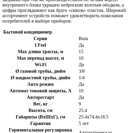
внутреннего блока украшен неброским золотым ободком, а
цифры проглядывают как будто «сквозь» пластик. Широкий
ассортимент устройств поможет удовлетворить пожелания
потребителей в выборе приборов.
Бытовой кондиционер
Серия
Bora
I Feel
Да
Max длина трассы, м
15
Max перепад высот, м
10
Wi-Fi
Да
Ø газовой трубы, дюйм
3/8
Ø жидкостной трубы, дюйм
1/4
Авто режим
Да
Автомат токовой защиты, А
10
Авторестарт
Да
Вес, кг
9
Высота, см
25.4
Габариты (ВхШхГ), см
25.4x74.4x18.5
Гарантия
5 лет
Горизонтальная регулировка
Автоматическая