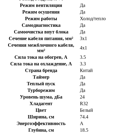
Режим вентиляции
Да
Режим осушения
Да
Режим работы
Холод/тепло
Самодиагностика
Да
Самоочистка внут блока
Да
Сечение кабеля питания, мм²
3x1
Сечения межблочного кабеля,
4х1
мм²
Сила тока на обогрев, А
3.5
Сила тока на охлаждение, А
3.3
Страна бренда
Китай
Таймер
Да
Теплый пуск
Да
Турборежим
Да
Уровень шума, дБа
24
Хладагент
R32
Цвет
Белый
Ширина, см
74.4
Энергоэффективность
A
Глубина, см
18.5