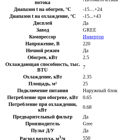
потока
Диапазон t на обогрев, °С
-15…+24
Диапазон t на охлаждение, °С
-15...+43
Дисплей
Да
Завод
GREE
Компрессор
Инвертор
Напряжение, В
220
Ночной режим
Да
Обогрев, кВт
2.5
Охлаждающая способность, тыс.
7
BTU
Охлаждение, кВт
2.35
Площадь, м²
25
Подключение питания
Наружный блок
Потребление при обогреве, кВт
0.65
Потребление при охлаждении,
0.68
кВт
Предварительный фильтр
Да
Производитель
Gree
Пульт Д/У
Да
3
550
Расход воздуха, м
/ч