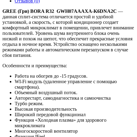
Отзывов (0)
GREE (Гри) BORA R32 GWH07AAAXA-K6DNA2C
—
данная сплит-система отличается простой и удобной
установкой, а скорость, с которой кондиционер создает
комфортный микроклимат в помещении, привлечет внимание
пользователей. Уровень шума внутреннего блока очень
низкий и похож на шепот, что обеспечит прекрасные условия
отдыха в ночное время. Устройство оснащено несколькими
режимами работы и автоматическим перезапуском в случае
сбоя питания.
Особенности и преимущества:
Работа на обогрев до -15 градусов.
WI-Fi модуль (удаленное управление с помощью
смартфона).
Объемный воздушный поток.
Авторестарт, самодиагностика и самоочистка
Турбо режим.
Высокая производительность
Широкий передовой функционал
Функция «Холодная плазма» для здорового
микроклимата
Многоскоростной вентилятор
Функция IFeel