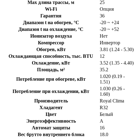
Max длина трассы, м
25
Wi-Fi
Опция
Гарантия
36
Диапазон t на обогрев, °С
-20 ~ +24
Диапазон t на охлаждение, °С
-20 ~ +52
Ионизатор воздуха
Нет
Компрессор
Инвертор
Обогрев, кВт
3.81 (1.24 - 5.30)
Охлаждающая способность, тыс. BTU
12
Охлаждение, кВт
3.52 (1.35 - 4.40)
Площадь, м²
35.2
1.020 (0.19 -
Потребление при обогреве, кВт
1.51)
1.030 (0.26 -
Потребление при охлаждении, кВт
1.60)
Производитель
Royal Clima
Хладагент
R32
Цвет
Белый
Энергоэффективность
A
Автомат защиты
16
Вес брутто внутреннего блока
18.0