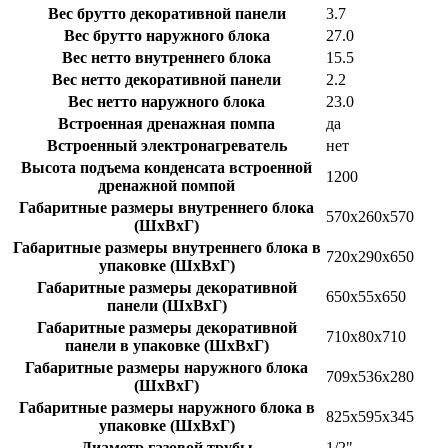
Вес брутто декоративной панели
3.7
Вес брутто наружного блока
27.0
Вес нетто внутреннего блока
15.5
Вес нетто декоративной панели
2.2
Вес нетто наружного блока
23.0
Встроенная дренажная помпа
да
Встроенный электронагреватель
нет
Высота подъема конденсата встроенной
1200
дренажной помпой
Габаритные размеры внутреннего блока
570x260x570
(ШxВxГ)
Габаритные размеры внутреннего блока в
720x290x650
упаковке (ШxВxГ)
Габаритные размеры декоративной
650x55x650
панели (ШxВxГ)
Габаритные размеры декоративной
710x80x710
панели в упаковке (ШxВxГ)
Габаритные размеры наружного блока
709x536x280
(ШxВxГ)
Габаритные размеры наружного блока в
825x595x345
упаковке (ШxВxГ)
Диаметр газовой трубы
1/2"